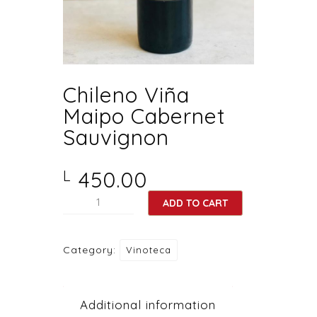
Chileno Viña
Maipo Cabernet
Sauvignon
450.00
L
Chileno
ADD TO CART
Viña
Maipo
Category:
Vinoteca
Cabernet
Sauvignon
quantity
Additional information