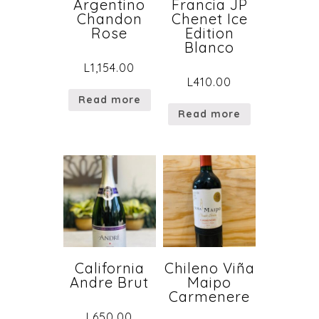
Argentino
Francia JP
Chandon
Chenet Ice
Rose
Edition
Blanco
L
1,154.00
L
410.00
Read more
Read more
California
Chileno Viña
Andre Brut
Maipo
Carmenere
L
650.00