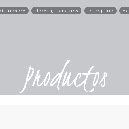
afé Honoré
Flores y Canastas
La Papería
Ma
Productos