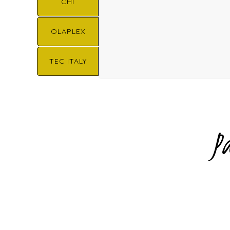
CHI
OLAPLEX
TEC ITALY
P