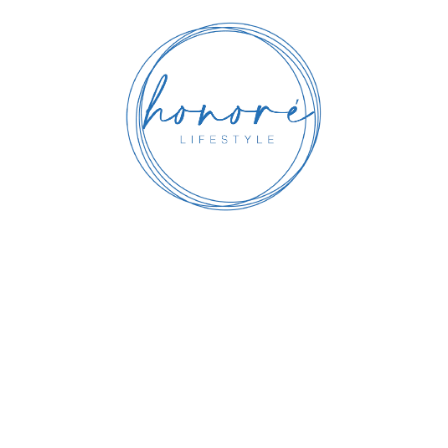
Café Honoré
Flores Y Canastas
La Papería
Marco Aldany