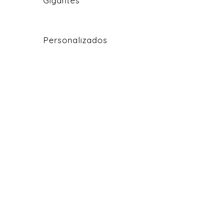
Gigantes
Personalizados
Café Honoré
Flores Y Canastas
La Papería
Marco Aldany